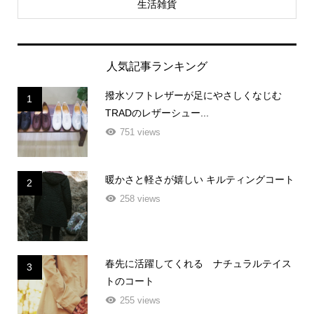
生活雑貨
人気記事ランキング
撥水ソフトレザーが足にやさしくなじむ
1
TRADのレザーシュー...
751 views
暖かさと軽さが嬉しい キルティングコート
2
258 views
春先に活躍してくれる ナチュラルテイス
3
トのコート
255 views